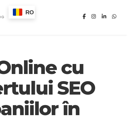
RO
OG
 Online cu
rtului SEO
niilor în