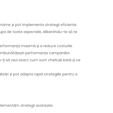
nzime și pot implementa strategii eficiente.
pa de toate aspectele, eliberându-te să te
erformanța maximă și a reduce costurile.
ă îmbunătățești performanța campaniilor.
i să vezi exact cum sunt cheltuiți banii și ce
zări și pot adapta rapid strategiile pentru a
mplementăm strategii avansate: