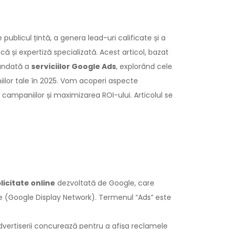
publicul țintă, a genera lead-uri calificate și a
 și expertiză specializată. Acest articol, bazat
fundată a
serviciilor Google Ads
, explorând cele
iilor tale în 2025. Vom acoperi aspecte
 campaniilor și maximizarea ROI-ului. Articolul se
licitate online
dezvoltată de Google, care
e (Google Display Network). Termenul “Ads” este
vertiserii concurează pentru a afișa reclamele