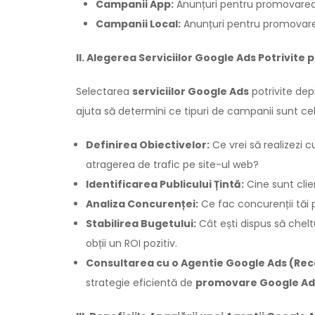
Campanii App:
Anunțuri pentru promovarea 
Campanii Local:
Anunțuri pentru promovare
II. Alegerea Serviciilor Google Ads Potrivite
Selectarea
serviciilor Google Ads
potrivite dep
ajuta să determini ce tipuri de campanii sunt ce
Definirea Obiectivelor:
Ce vrei să realizezi 
atragerea de trafic pe site-ul web?
Identificarea Publicului Țintă:
Cine sunt clie
Analiza Concurenței:
Ce fac concurenții tăi 
Stabilirea Bugetului:
Cât ești dispus să chelt
obții un ROI pozitiv.
Consultarea cu o Agentie Google Ads (Re
strategie eficientă de
promovare Google Ad