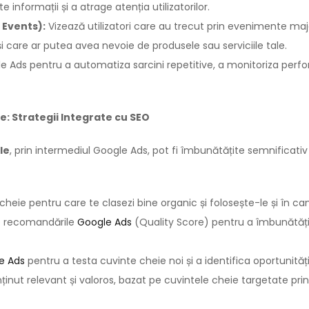
 informații și a atrage atenția utilizatorilor.
 Events):
Vizează utilizatori care au trecut prin evenimente maj
și care ar putea avea nevoie de produsele sau serviciile tale.
le Ads pentru a automatiza sarcini repetitive, a monitoriza perfor
: Strategii Integrate cu SEO
le
, prin intermediul Google Ads, pot fi îmbunătățite semnificati
 cheie pentru care te clasezi bine organic și folosește-le și în 
 recomandările
Google Ads
(Quality Score) pentru a îmbunătăți c
e Ads
pentru a testa cuvinte cheie noi și a identifica oportunităț
nut relevant și valoros, bazat pe cuvintele cheie targetate prin