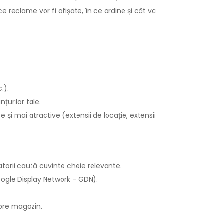
 reclame vor fi afișate, în ce ordine și cât va
.).
țurilor tale.
și mai atractive (extensii de locație, extensii
zatorii caută cuvinte cheie relevante.
oogle Display Network – GDN).
spre magazin.