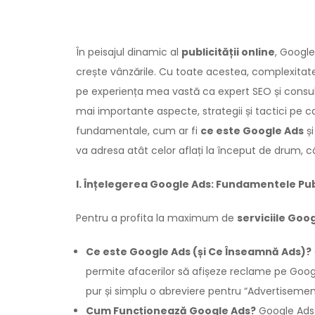
În peisajul dinamic al
publicității online
, Google
crește vânzările. Cu toate acestea, complexitate
pe experiența mea vastă ca expert SEO și consu
mai importante aspecte, strategii și tactici pe 
fundamentale, cum ar fi
ce este Google Ads
ș
va adresa atât celor aflați la început de drum, câ
I. Înțelegerea Google Ads: Fundamentele Publ
Pentru a profita la maximum de
serviciile Goo
Ce este Google Ads (și Ce Înseamnă Ads)?
permite afacerilor să afișeze reclame pe Goog
pur și simplu o abreviere pentru “Advertiseme
Cum Funcționează Google Ads?
Google Ads 