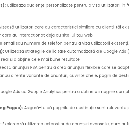
s):
Utilizează audiențe personalizate pentru a viza utilizatorii î
izează utilizatori care au caracteristici similare cu clienții tăi exis
r care au interacționat deja cu site-ul tău web.
 email sau numere de telefon pentru a viza utilizatorii existenți.
):
Utilizează strategiile de licitare automatizată ale Google Ads
 real și a obține cele mai bune rezultate.
izează anunțuri RSA pentru a crea anunțuri flexibile care se adap
uu diferite variante de anunțuri, cuvinte cheie, pagini de destin
oogle Ads cu Google Analytics pentru a obține o imagine comple
ing Pages):
Asigură-te că paginile de destinație sunt relevante p
:
Explorează utilizarea extensiilor de anunțuri avansate, cum ar fi