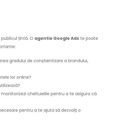
 publicul țintă. O
agentie Google Ads
te poate
ortante:
erea gradului de conștientizare a brandului,
tele lor online?
tilizează?
 monitorizezi cheltuielile pentru a te asigura că
necesare pentru a te ajuta să dezvolți o