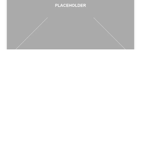
Stăpânirea Publicității
Online Cu Google Ads:
Ghidul Expertului SEO
Pentru Succesul
Campaniilor În 2025