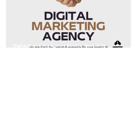
Digital Marketing Agency Booster Marketing Hub
Serviciile Google Ads:
Ghidul Complet Pentru
Maximizarea Vizibilității Și
Rentabilității În Publicitatea
Online