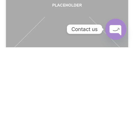
Contact us
OPEN CH
Google Ads Pentru
Generarea De Lead-Uri:
Ghidul Complet Pentru A
Atrage Clienți Potențiali De
Calitate