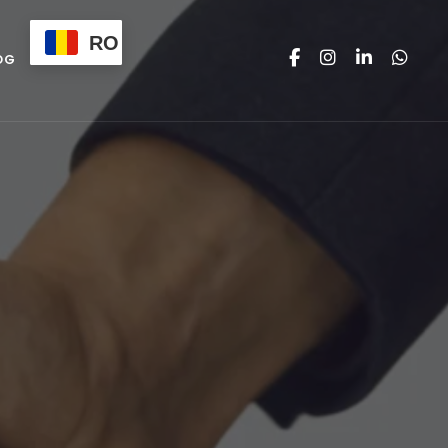
RO
OG