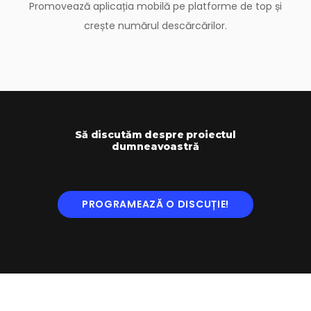
Promovează aplicația mobilă pe platforme de top și
crește numărul descărcărilor.
Să discutăm despre proiectul
dumneavoastră
PROGRAMEAZĂ O DISCUȚIE!